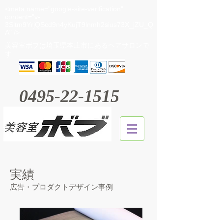
<meta name="google-site-verification"
content="v-
3Sltm9YrjQScd9n4yKujT9lnmh2sius73X_jZU_Q
A" />
​美容室ボブは埼玉県本庄市にあるヘアサロンで
す
0495-22-1515
実績
広告・プロダクトデザイン事例