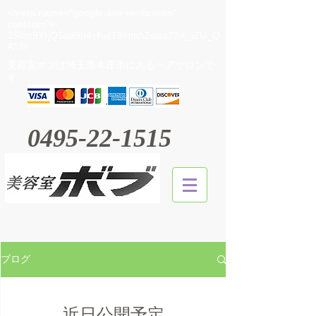
<meta name="google-site-verification"
content="v-
3Sltm9YrjQScd9n4yKujT9lnmh2sius73X_jZU_Q
A" />
​美容室ボブは埼玉県本庄市にあるヘアサロンで
す
0495-22-1515
ブログ
近日公開予定