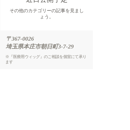
その他のカテゴリーの記事を見まし
ょう。
〒367-0026
埼玉県本庄市朝日町3‐7‐29
※『医療用ウィッグ』のご相談を個室にて承り
ます
最初のご来店でご希望のスタイルなどの相談。
次回来店時にフィッティング及び、その方に似
合ったカットを施します。
ウィッグのアフターケア(シャンプー等)も承り
ますので、まずは電話でご相談ください！
© 2017 by HairSalonBOB
Created by Wix.com