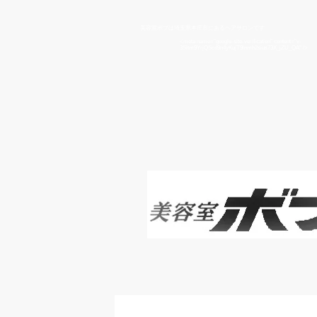
​美容室ボブは埼玉県本庄市にあるヘアサロンです
<meta name="google-site-verification" content="v-
3Sltm9YrjQScd9n4yKujT9lnmh2sius73X_jZU_QA" />