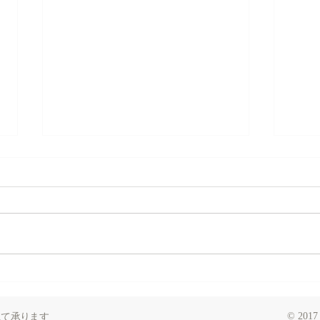
春🌸金沢
旬の
にて承ります
© 2017