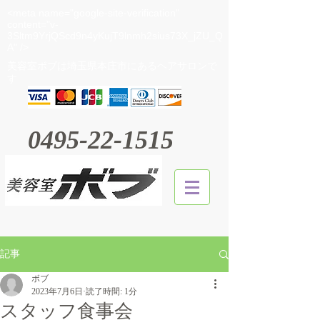
<meta name="google-site-verification"
content="v-
3Sltm9YrjQScd9n4yKujT9lnmh2sius73X_jZU_Q
A" />
​美容室ボブは埼玉県本庄市にあるヘアサロンで
す
0495-22-1515
記事
ボブ
2023年7月6日
読了時間: 1分
スタッフ食事会