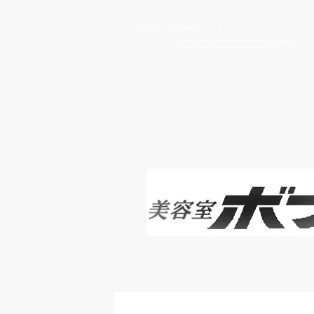
​美容室ボブは埼玉県本庄市にあるヘアサロンです
<meta name="google-site-verification" content="v-
3Sltm9YrjQScd9n4yKujT9lnmh2sius73X_jZU_QA" />