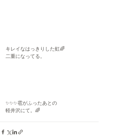
キレイなはっきりした虹🌈
二重になってる。
✨✨✨雹がふったあとの
軽井沢にて。🌈