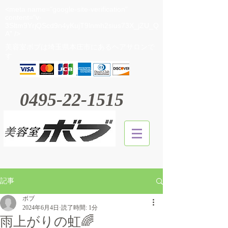
<meta name="google-site-verification"
content="v-
3Sltm9YrjQScd9n4yKujT9lnmh2sius73X_jZU_Q
A" />
​美容室ボブは埼玉県本庄市にあるヘアサロンで
す
0495-22-1515
記事
ボブ
2024年6月4日
読了時間: 1分
雨上がりの虹🌈