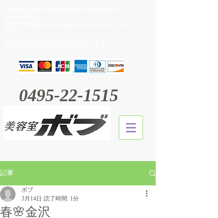
<meta name="google-site-verification"
content="v-
3Sltm9YrjQScd9n4yKujT9lnmh2sius73X_jZU_Q
A" />
​美容室ボブは埼玉県本庄市にあるヘアサロンで
す
0495-22-1515
記事
ボブ
3月14日
読了時間: 1分
春🌸金沢