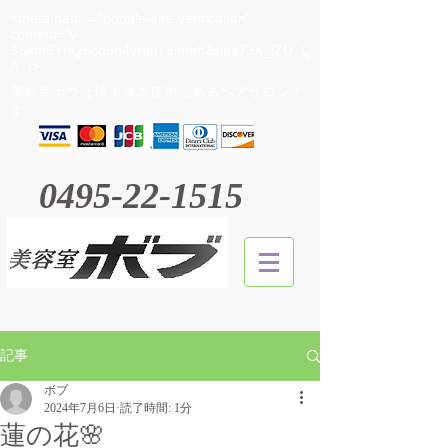
<meta name="google-site-verification"
content="v-
3Sltm9YrjQScd9n4yKujT9lnmh2sius73X_jZU_Q
A" />
​美容室ボブは埼玉県本庄市にあるヘアサロンで
す
0495-22-1515
記事
ボブ
2024年7月6日
読了時間: 1分
蓮の花🌸